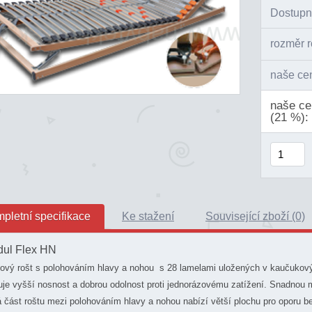
Dostupn
rozměr r
naše ce
naše c
(21 %):
pletní specifikace
Ke stažení
Související zboží (0)
ul Flex HN
ový rošt s polohováním hlavy a nohou s 28 lamelami uložených v kaučukový
uje vyšší nosnost a dobrou odolnost proti jednorázovému zatížení. Snadnou
 část roštu mezi polohováním hlavy a nohou nabízí větší plochu pro oporu be