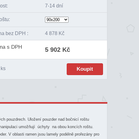
ost:
7-14 dní
oštu:
na bez DPH :
4 878 Kč
ena s DPH
5 902 Kč
ks
ch pouzdrech. Uložení pouzder nad bočnicí roštu
 manipulaci umožňují úchyty na obou koncích roštu.
der. V oblasti ramen jsou lamely podélně prořezány pro