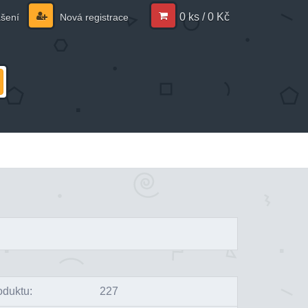
0 ks / 0 Kč
ášení
Nová registrace
oduktu:
227